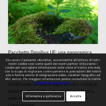
Pacchetto Omnibus UE: una panoramica
ARTICOLO
Cliccando il pulsante «Accetta», acconsentite all’utilizzo di tutti i
nostri cookie così come quelli dei nostri partner. Utilizziamo i
cookie per raccogliere informazioni sulle visite al nostro sito web,
La Commissione europea propone di
con lo scopo di migliorare continuamente le prestazioni del nostro
sito e fornire servizi di integrazione video, caratteri tipografici ed
semplificare le norme sulla sostenibilità
altri servizi. Per maggiori informazioni potete consultare la nostra
informativa sulla privacy
.
modificando l’ambito di applicazione e i tempi di
adozione della CSRD, della CSDDD, del CBAM e
Informativa e preferenze
Accetta
della Tassonomia UE. Il 26 febbraio 2025 la
Commissione…