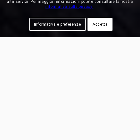
altri servizi. Per maggiori informazioni potete consultare la nostra
informativa sulla privacy
.
Informativa e preferenze
Accetta
13 NOV
14 NOV
INFO
November 13, 2019